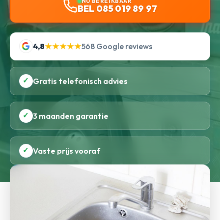
NU BEREIKBAAR
BEL 085 019 89 97
4,8
★★★★★
568 Google reviews
✓
Gratis telefonisch advies
✓
3 maanden garantie
✓
Vaste prijs vooraf