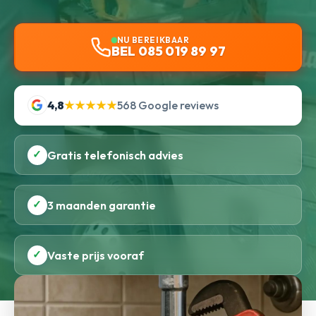
NU BEREIKBAAR
BEL 085 019 89 97
4,8
★★★★★
568 Google reviews
✓
Gratis telefonisch advies
✓
3 maanden garantie
✓
Vaste prijs vooraf