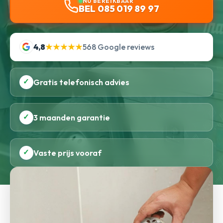
NU BEREIKBAAR
BEL 085 019 89 97
4,8
★★★★★
568 Google reviews
✓
Gratis telefonisch advies
✓
3 maanden garantie
✓
Vaste prijs vooraf