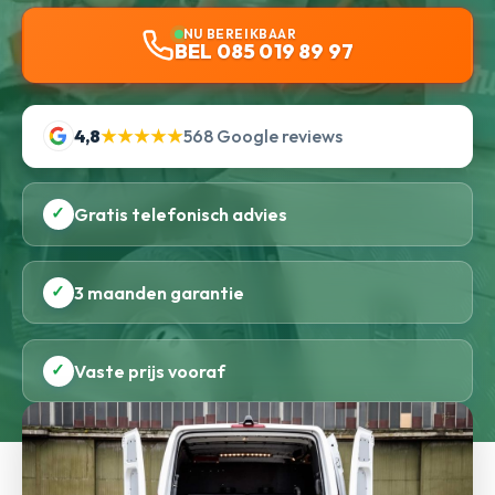
NU BEREIKBAAR
BEL 085 019 89 97
4,8
★★★★★
568 Google reviews
✓
Gratis telefonisch advies
✓
3 maanden garantie
✓
Vaste prijs vooraf