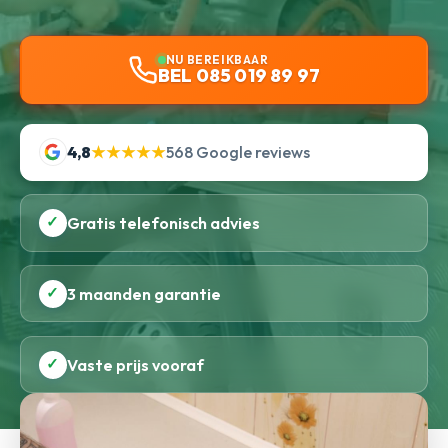
NU BEREIKBAAR
BEL 085 019 89 97
4,8
★★★★★
568 Google reviews
✓
Gratis telefonisch advies
✓
3 maanden garantie
✓
Vaste prijs vooraf