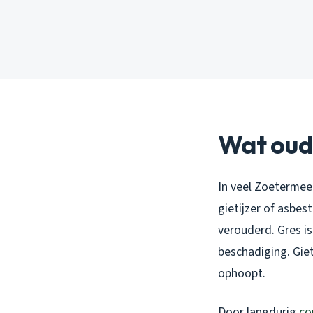
Wat oud
In veel Zoetermeer
gietijzer of asbe
verouderd. Gres is
beschadiging. Giet
ophoopt.
Door langdurig
co