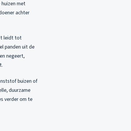
e huizen met
sdoener achter
 leidt tot
el panden uit de
len negeert,
t.
nststof buizen of
elle, duurzame
es verder om te