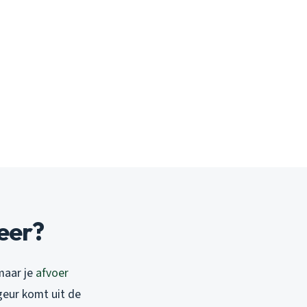
eer?
maar je
afvoer
geur komt uit de