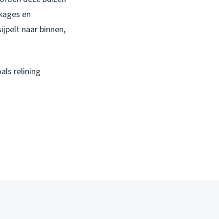
kkages en
jpelt naar binnen,
ls relining