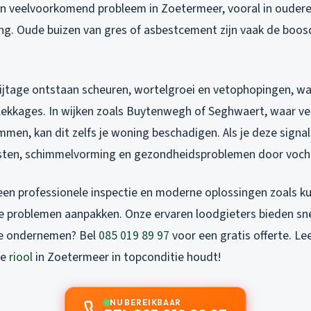
 een veelvoorkomend probleem in Zoetermeer, vooral in ouder
ing. Oude buizen van gres of asbestcement zijn vaak de boo
lijtage ontstaan scheuren, wortelgroei en vetophopingen, wat
lekkages. In wijken zoals Buytenwegh of Seghwaert, waar ve
mmen, kan dit zelfs je woning beschadigen. Als je deze signa
osten, schimmelvorming en gezondheidsproblemen door voch
een professionele inspectie en moderne oplossingen zoals ku
eze problemen aanpakken. Onze ervaren loodgieters bieden sn
tie ondernemen? Bel
085 019 89 97
voor een gratis offerte. Le
je
riool
in Zoetermeer in topconditie houdt!
NU BEREIKBAAR