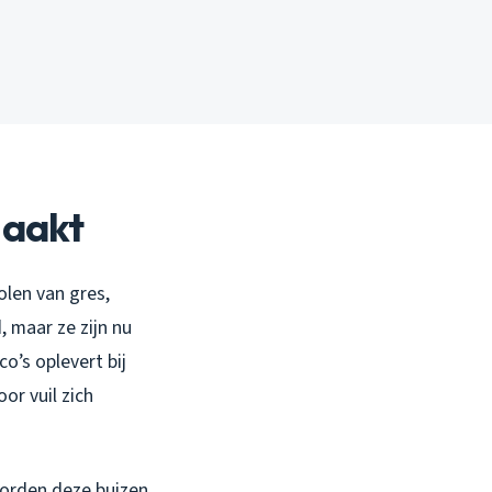
maakt
olen van gres,
 maar ze zijn nu
o’s oplevert bij
or vuil zich
orden deze buizen