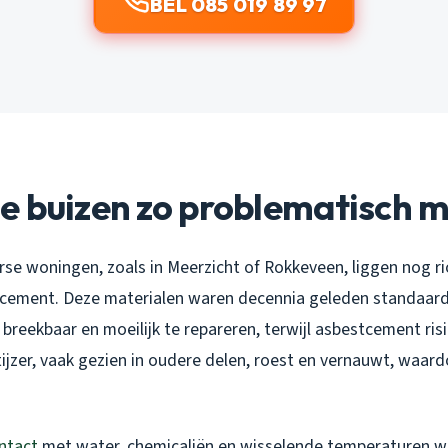
BEL 085 019 89 97
e buizen zo problematisch 
se woningen, zoals in Meerzicht of Rokkeveen, liggen nog ri
stcement. Deze materialen waren decennia geleden standaard,
 breekbaar en moeilijk te repareren, terwijl asbestcement risic
ijzer, vaak gezien in oudere delen, roest en vernauwt, waardo
ntact
met water, chemicaliën en wisselende temperaturen w