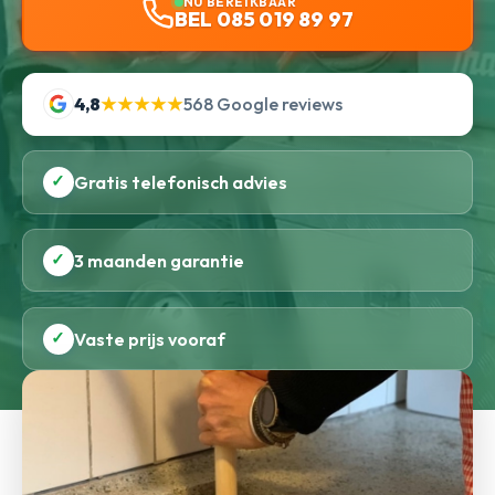
NU BEREIKBAAR
BEL 085 019 89 97
4,8
★★★★★
568 Google reviews
✓
Gratis telefonisch advies
✓
3 maanden garantie
✓
Vaste prijs vooraf