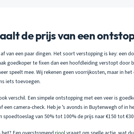
alt de prijs van een ontsto
f van een paar dingen. Het soort verstopping is key: een do
vaak goedkoper te fixen dan een hoofdleiding verstopt door
meer speelt mee. Wij rekenen geen voorrijkosten, maar in he
s iets toevoegen.
ok verschil. Een simpele ontstopping met een veer is goed
f een camera-check. Heb je ’s avonds in Buytenwegh of in h
n spoedtoeslag van 50% tot 100% de prijs naar €150 tot €30
s het? Een overstromend
riool
vraagt om snelle actie, wat du