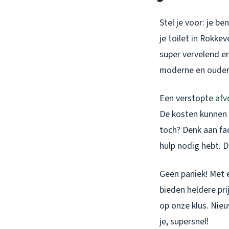
Stel je voor: je b
je toilet in Rokkev
super vervelend e
moderne en oudere 
Een verstopte
afv
De kosten kunnen f
toch? Denk aan fac
hulp nodig hebt. D
Geen paniek! Met
bieden heldere pri
op onze klus. Nie
je, supersnel!