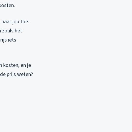
kosten.
t naar jou toe.
n zoals het
ijs iets
n kosten, en je
 de prijs weten?