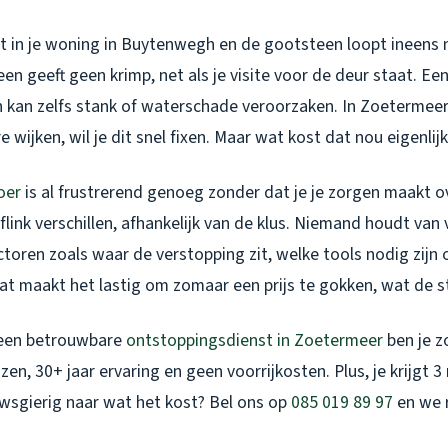
ent in je woning in Buytenwegh en de gootsteen loopt ineens 
een geeft geen krimp, net als je visite voor de deur staat. Ee
n kan zelfs stank of waterschade veroorzaken. In Zoetermeer,
wijken, wil je dit snel fixen. Maar wat kost dat nou eigenlijk
oer
is al frustrerend genoeg zonder dat je je zorgen maakt o
link verschillen, afhankelijk van de klus. Niemand houdt van 
toren zoals waar de verstopping zit, welke tools nodig zijn 
at maakt het lastig om zomaar een prijs te gokken, wat de st
 een betrouwbare
ontstoppingsdienst in Zoetermeer
ben je z
jzen, 30+ jaar ervaring en geen voorrijkosten. Plus, je krijgt
uwsgierig naar wat het kost? Bel ons op
085 019 89 97
en we 