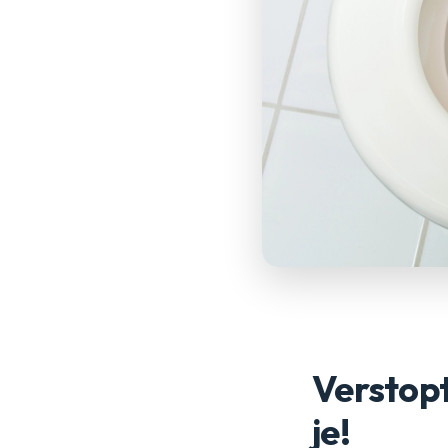
Verstopt
je!