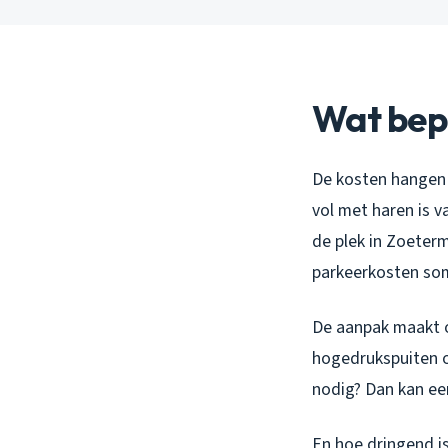
Wat bepa
De kosten hangen a
vol met haren is 
de plek in Zoeter
parkeerkosten som
De aanpak maakt o
hogedrukspuiten o
nodig? Dan kan ee
En hoe dringend i