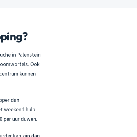
pping?
uche in Palenstein
 boomwortels. Ook
t centrum kunnen
koper dan
et weekend hulp
0 per uur duwen.
urder kan zijn dan