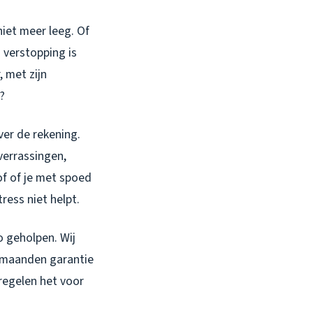
niet meer leeg. Of
n verstopping is
 met zijn
?
ver de rekening.
verrassingen,
of of je met spoed
ress niet helpt.
o geholpen. Wij
 3 maanden garantie
regelen het voor