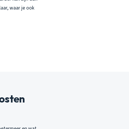
laar, waar je ook
kosten
 Zoetermeer en wat