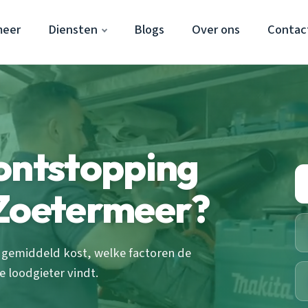
meer
Diensten
Blogs
Over ons
Contac
ontstopping
 Zoetermeer?
 gemiddeld kost, welke factoren de
e loodgieter vindt.