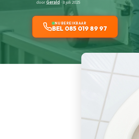
door
Gerald
· 8 juli 2025
NU BEREIKBAAR
BEL 085 019 89 97