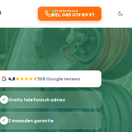
t
NU BEREIKBAAR
BEL 085 019 89 97
4,8
★★★★★
568 Google reviews
✓
Gratis telefonisch advies
✓
3 maanden garantie