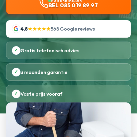
NU BEREIKBAAR
BEL 085 019 89 97
4,8
★★★★★
568 Google reviews
✓
Gratis telefonisch advies
✓
3 maanden garantie
✓
Vaste prijs vooraf