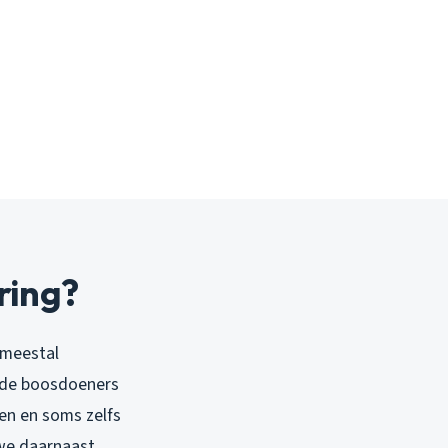
ring?
n meestal
k de boosdoeners
ten en soms zelfs
 we daarnaast