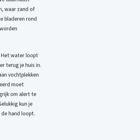
n, waar zand of
de bladeren rond
g worden
. Het water loopt
r terug je huis in.
 aan vochtplekken
reerd moet
rijk om alert te
elukkig kun je
t de hand loopt.