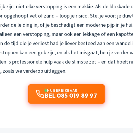
jk zijn: niet elke verstopping is een makkie. Als de blokkade di
r opgehoopt vet of zand – loop je risico. Stel je voor: je du
erder de leiding in, of je beschadigt een moderne pijp in je h
 alleen een verstopping, maar ook een lekkage of een kapott
en de tijd die je verliest had je liever besteed aan een wandel
stoppen kan een gok zijn, en als het misgaat, ben je verder v
en is professionele hulp vaak de slimste zet – en dat hoeft n
n, zoals we verderop uitleggen.
NU BEREIKBAAR
BEL 085 019 89 97