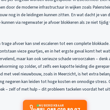
en door de moderne infrastructuur in wijken zoals Palenstei
ouw nog in de leidingen kunnen zitten. En wat dacht je van 
 kunnen via regenwater je afvoer blokkeren als ze niet tijdi
n trage afvoer kan snel escaleren tot een complete blokkade
ontstaan vieze geurtjes, en in het ergste geval komt het wate
 vervelend, maar kan ook serieuze schade veroorzaken – denk
lvorming op zolder, of zelfs een kapotte leiding die gerepa
d met veel nieuwbouw, zoals in Meerzicht, is het extra belang
ing negeren kan leiden tot hoge kosten en onnodige stress. G
ak – zelf of met hulp – dit probleem tackelen voordat het ui
NU BEREIKBAAR
BEL 085 019 89 97