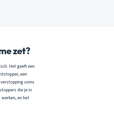
mme zet?
gisch. Het geeft een
ontstopper, een
te verstopping soms
toppers die je in
t werken, en het