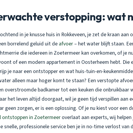
erwachte verstopping: wat 
 ochtend in je knusse huis in Rokkeveen, je zet de kraan aan o
een borrelend geluid uit de
afvoer
– het water blijft staan. E
chtmerrie die iedereen in Zoetermeer kan overkomen, of je nu 
woont of een modern appartement in Oosterheem hebt. Die e
rijp je naar een ontstopper en wat huis-tuin-en-keukenmiddelt
 water alleen maar hoger komt te staan? Een verstopte afvoer
en overstroomde badkamer tot een keuken die onbruikbaar w
ar het leven altijd doorgaat, wil je geen tijd verspillen aan 
r geen zorgen, er is een oplossing. Of je nu kiest voor een d
ol ontstoppen in Zoetermeer
overlaat aan experts, wij helpen 
 snelle, professionele service ben je in no-time verlost van 