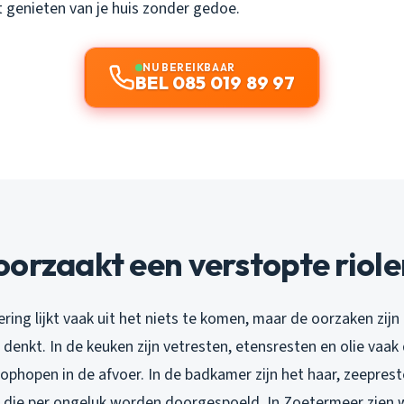
t genieten van je huis zonder gedoe.
NU BEREIKBAAR
BEL 085 019 89 97
orzaakt een verstopte riole
ering lijkt vaak uit het niets te komen, maar de oorzaken zij
 denkt. In de keuken zijn vetresten, etensresten en olie vaa
ophopen in de afvoer. In de badkamer zijn het haar, zeepres
 die per ongeluk worden doorgespoeld. In Zoetermeer zien