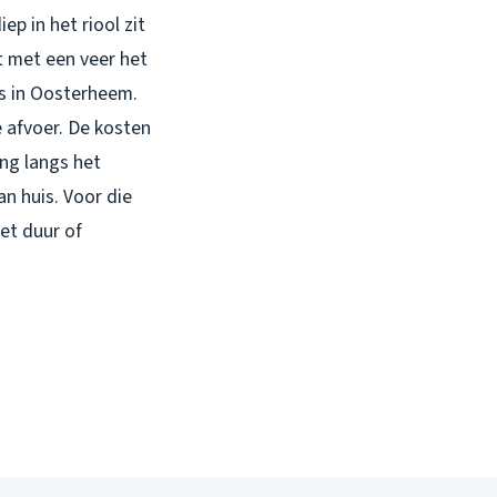
ep in het riool zit
wt met een veer het
uis in Oosterheem.
e afvoer. De kosten
ing langs het
an huis. Voor die
iet duur of