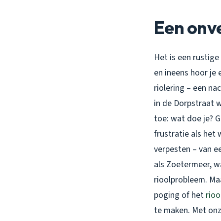
Een onv
Het is een rustige
en ineens hoor je 
riolering – een na
in de Dorpstraat 
toe: wat doe je? G
frustratie als het
verpesten – van e
als Zoetermeer, wa
rioolprobleem. Maa
poging of het
rio
te maken. Met onze