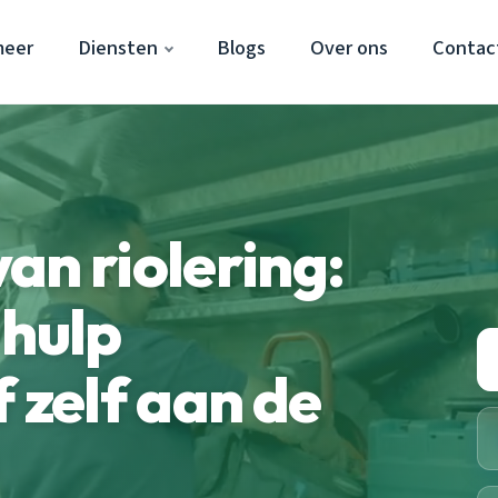
meer
Diensten
Blogs
Over ons
Contac
an riolering:
 hulp
 zelf aan de