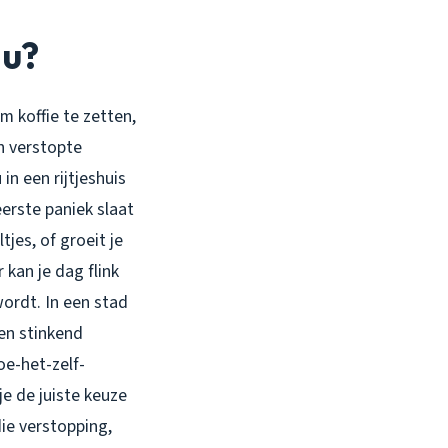
nu?
m koffie te zetten,
en verstopte
in een rijtjeshuis
erste paniek slaat
jes, of groeit je
 kan je dag flink
ordt. In een stad
een stinkend
oe-het-zelf-
je de juiste keuze
die verstopping,