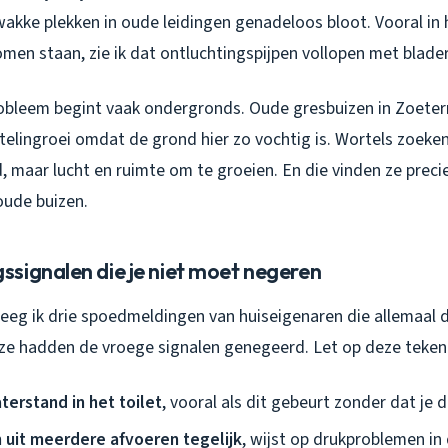
wakke plekken in oude leidingen genadeloos bloot. Vooral in 
omen staan, zie ik dat ontluchtingspijpen vollopen met blade
obleem begint vaak ondergronds. Oude gresbuizen in Zoeterm
telingroei omdat de grond hier zo vochtig is. Wortels zoeke
, maar lucht en ruimte om te groeien. En die vinden ze precie
oude buizen.
signalen die je niet moet negeren
eeg ik drie spoedmeldingen van huiseigenaren die allemaal 
e hadden de vroege signalen genegeerd. Let op deze teken
erstand in het toilet
, vooral als dit gebeurt zonder dat je 
 uit meerdere afvoeren tegelijk
, wijst op drukproblemen in