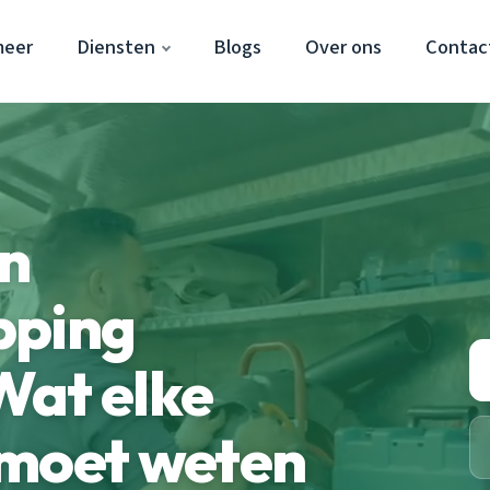
meer
Diensten
Blogs
Over ons
Contac
en
pping
Wat elke
 moet weten