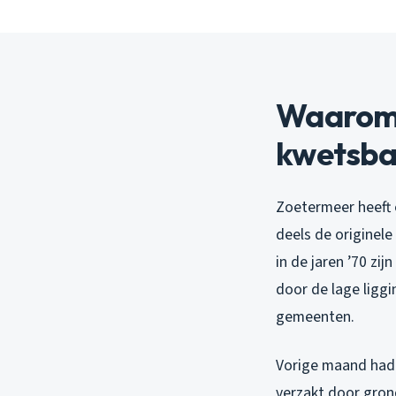
Waarom 
kwetsbaa
Zoetermeer heeft 
deels de originele
in de jaren ’70 zi
door de lage liggi
gemeenten.
Vorige maand had i
verzakt door grond