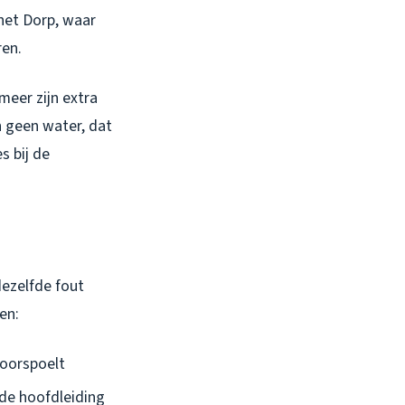
het Dorp, waar
ren.
eer zijn extra
n geen water, dat
s bij de
dezelfde fout
en:
doorspoelt
 de hoofdleiding