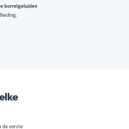
 je borrelgeluiden
dleiding.
elke
n de eerste