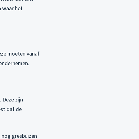
n waar het
Deze moeten vanaf
e ondernemen.
. Deze zijn
est dat de
 nog gresbuizen