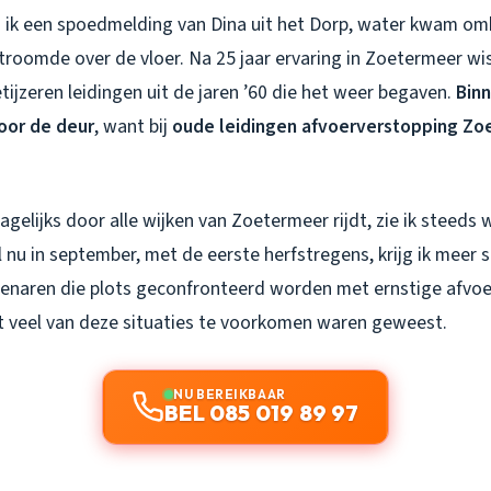
 ik een spoedmelding van Dina uit het Dorp, water kwam om
roomde over de vloer. Na 25 jaar ervaring in Zoetermeer wis
ijzeren leidingen uit de jaren ’60 die het weer begaven.
Bin
voor de deur
, want bij
oude leidingen afvoerverstopping Z
dagelijks door alle wijken van Zoetermeer rijdt, zie ik steeds
l nu in september, met de eerste herfstregens, krijg ik mee
genaren die plots geconfronteerd worden met ernstige afvo
at veel van deze situaties te voorkomen waren geweest.
NU BEREIKBAAR
BEL 085 019 89 97