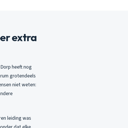
er extra
 Dorp heeft nog
ntrum grotendeels
ensen niet weten:
andere
ren leiding was
wonder dat elke