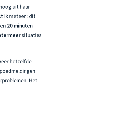
hoog uit haar
t ik meteen: dit
nen 20 minuten
oetermeer
situaties
 weer hetzelfde
r spoedmeldingen
erproblemen. Het