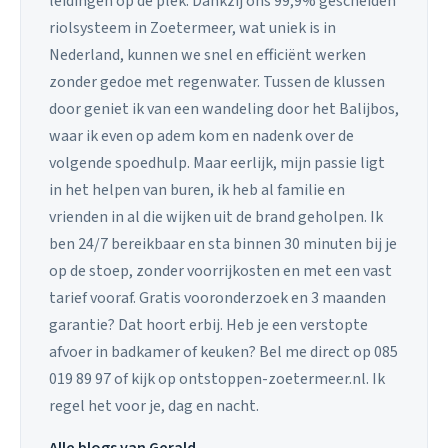
leidingen op de plek. Dankzij ons 99,9% gescheiden
riolsysteem in Zoetermeer, wat uniek is in
Nederland, kunnen we snel en efficiënt werken
zonder gedoe met regenwater. Tussen de klussen
door geniet ik van een wandeling door het Balijbos,
waar ik even op adem kom en nadenk over de
volgende spoedhulp. Maar eerlijk, mijn passie ligt
in het helpen van buren, ik heb al familie en
vrienden in al die wijken uit de brand geholpen. Ik
ben 24/7 bereikbaar en sta binnen 30 minuten bij je
op de stoep, zonder voorrijkosten en met een vast
tarief vooraf. Gratis vooronderzoek en 3 maanden
garantie? Dat hoort erbij. Heb je een verstopte
afvoer in badkamer of keuken? Bel me direct op 085
019 89 97 of kijk op ontstoppen-zoetermeer.nl. Ik
regel het voor je, dag en nacht.
Alle blogs van Gerald →