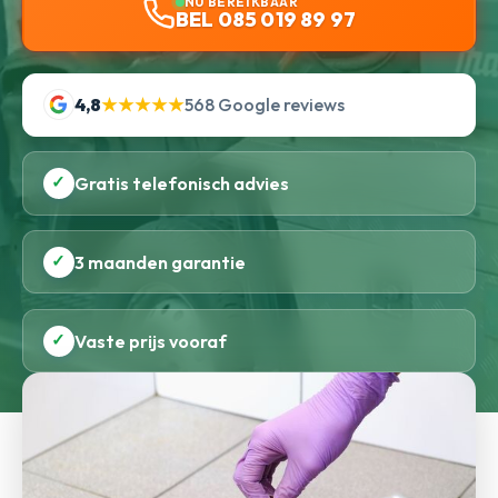
NU BEREIKBAAR
BEL 085 019 89 97
4,8
★★★★★
568 Google reviews
✓
Gratis telefonisch advies
✓
3 maanden garantie
✓
Vaste prijs vooraf