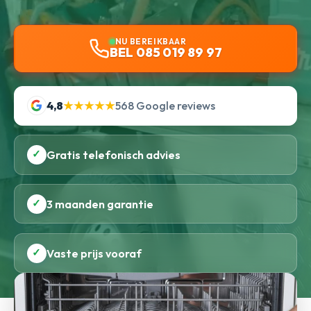
NU BEREIKBAAR
BEL 085 019 89 97
4,8
★★★★★
568 Google reviews
✓
Gratis telefonisch advies
✓
3 maanden garantie
✓
Vaste prijs vooraf