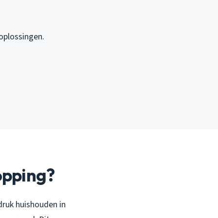
 oplossingen.
opping?
 druk huishouden in