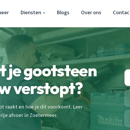
meer
Diensten
Blogs
Over ons
Contac
 je gootsteen
w verstopt?
 raakt en hoe je dit voorkomt. Leer
rije afvoer in Zoetermeer.