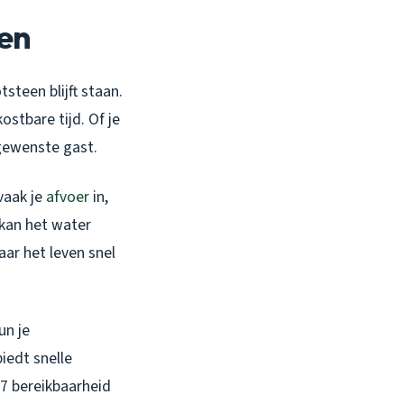
ken
steen blijft staan.
ostbare tijd. Of je
ngewenste gast.
vaak je
afvoer
in,
 kan het water
aar het leven snel
un je
iedt snelle
/7 bereikbaarheid