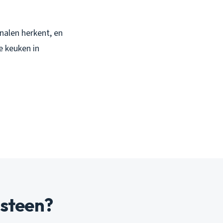
nalen herkent, en
e keuken in
tsteen?