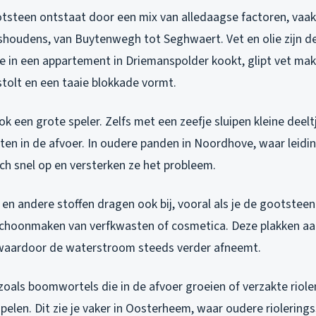
tsteen ontstaat door een mix van alledaagse factoren, vaak
houdens, van Buytenwegh tot Seghwaert. Vet en olie zijn d
e in een appartement in Driemanspolder kookt, glipt vet makke
stolt en een taaie blokkade vormt.
ok een grote speler. Zelfs met een zeefje sluipen kleine deeltj
sten in de afvoer. In oudere panden in Noordhove, waar leid
ich snel op en versterken ze het probleem.
en andere stoffen dragen ook bij, vooral als je de gootsteen
 schoonmaken van verfkwasten of cosmetica. Deze plakken a
 waardoor de waterstroom steeds verder afneemt.
zoals boomwortels die in de afvoer groeien of verzakte riole
pelen. Dit zie je vaker in Oosterheem, waar oudere riolering