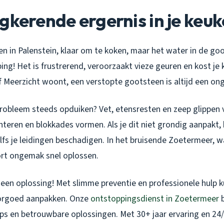
gkerende ergernis in je keu
ken in Palenstein, klaar om te koken, maar het water in de goot
ng! Het is frustrerend, veroorzaakt vieze geuren en kost je k
f Meerzicht woont, een verstopte gootsteen is altijd een o
 probleem steeds opduiken? Vet, etensresten en zeep glippen 
teren en blokkades vormen. Als je dit niet grondig aanpakt,
elfs je leidingen beschadigen. In het bruisende Zoetermeer, w
oort ongemak snel oplossen.
 een oplossing! Met slimme preventie en professionele hulp k
orgoed aanpakken. Onze
ontstoppingsdienst in Zoetermeer
b
ips en betrouwbare oplossingen. Met 30+ jaar ervaring en 24