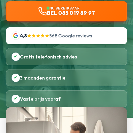
NU BEREIKBAAR
BEL 085 019 89 97
4,8
★★★★★
568 Google reviews
✓
Gratis telefonisch advies
✓
3 maanden garantie
✓
Vaste prijs vooraf